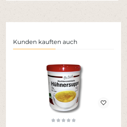
Produktgalerie überspringen
Kunden kauften auch