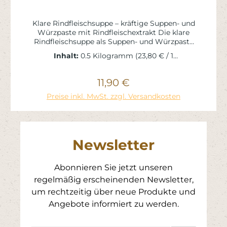
Klare Rindfleischsuppe – kräftige Suppen- und
Würzpaste mit Rindfleischextrakt Die klare
Rindfleischsuppe als Suppen- und Würzpaste
ist eine klassische, fein abgestimmte Basis zur
Inhalt:
0.5 Kilogramm
(23,80 € / 1
Herstellung klarer Rinderbrühen sowie zum
Kilogramm)
Würzen und Verfeinern herzhafter Speisen.
Hochwertiges Rinderfett und
11,90 €
Regulärer Preis:
Rindfleischextrakt, kombiniert mit Gemüse
In den Warenkorb
und ausgewählten Gewürzen, sorgen für
Preise inkl. MwSt. zzgl. Versandkosten
einen reinen, kräftigen Rindfleischgeschmack.
Die Paste ist hochergiebig, leicht löslich und
eignet sich ideal für den Einsatz in
Gastronomie, Großküche und privaten
Newsletter
Haushalten. Vorteile auf einen Blick 🥩
Suppen- und Würzpaste mit
Rindfleischextrakt 🍲 Klarer, klassischer
Abonnieren Sie jetzt unseren
Rindfleischgeschmack 🚫 Ohne
geschmacksverstärkende Zusatzstoffe 🚫
regelmäßig erscheinenden Newsletter,
Ohne farbgebende Zusatzstoffe 🌾 Glutenfrei
um rechtzeitig über neue Produkte und
& laktosefrei 🍞 Hefefrei & purinarm 🛢️ Ohne
Angebote informiert zu werden.
Palmöl 🧂 Mit jodiertem Speisesalz 💧 Sehr
ergiebig & wirtschaftlich Vielseitig einsetzbar
Ideal geeignet für: Klare Rindfleischbrühen &