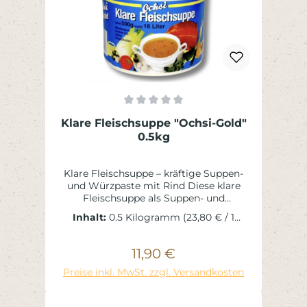
Durchschnittliche Bewertung von 0 von 5 St
Klare Fleischsuppe "Ochsi-Gold"
0.5kg
Klare Fleischsuppe – kräftige Suppen-
und Würzpaste mit Rind Diese klare
Fleischsuppe als Suppen- und
Würzpaste ist eine aromatische Basis
Inhalt:
0.5 Kilogramm
(23,80 € / 1
zur Herstellung klassischer
Kilogramm)
Fleischbrühen sowie zum gezielten
Würzen und Abschmecken zahlreicher
11,90 €
Regulärer Preis:
herzhafter Gerichte. Durch garantierte
In den Warenkorb
Preise inkl. MwSt. zzgl. Versandkosten
Rindfleischbestandteile und
Rindfleischextrakt entsteht ein voller,
kräftiger Fleischgeschmack, wie man