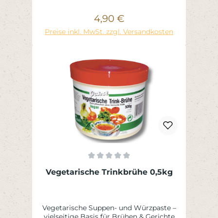
Gramm)
4,90 €
Regulärer Preis:
Preise inkl. MwSt. zzgl. Versandkosten
Durchschnittliche Bewertung von 0 von 5 St
Vegetarische Trinkbrühe 0,5kg
Vegetarische Suppen- und Würzpaste –
vielseitige Basis für Brühen & Gerichte