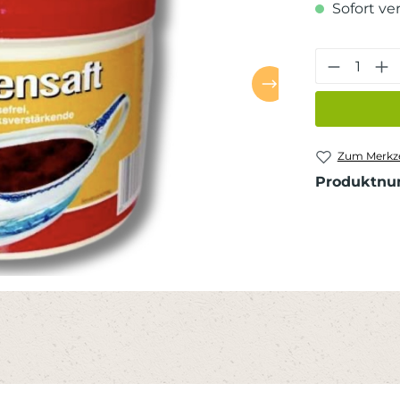
Sofort ver
Produkt
Zum Merkze
Produktn