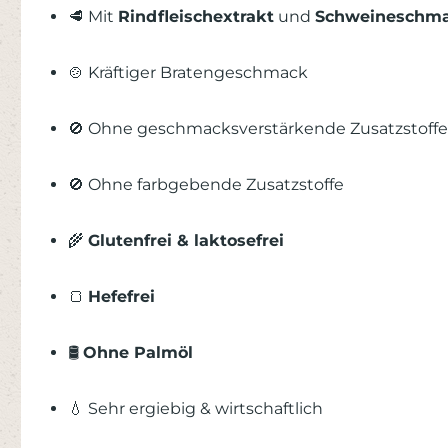
🥩 Mit
Rindfleischextrakt
und
Schweineschma
🍲 Kräftiger Bratengeschmack
🚫 Ohne geschmacksverstärkende Zusatzstoffe
🚫 Ohne farbgebende Zusatzstoffe
🌾
Glutenfrei & laktosefrei
🍞
Hefefrei
🛢️
Ohne Palmöl
💧 Sehr ergiebig & wirtschaftlich