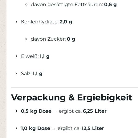
davon gesättigte Fettsäuren:
0,6 g
Kohlenhydrate:
2,0 g
davon Zucker:
0 g
Eiweiß:
1,1 g
Salz:
1,1 g
Verpackung & Ergiebigkeit
0,5 kg Dose
→ ergibt ca.
6,25 Liter
1,0 kg Dose
→ ergibt ca.
12,5 Liter