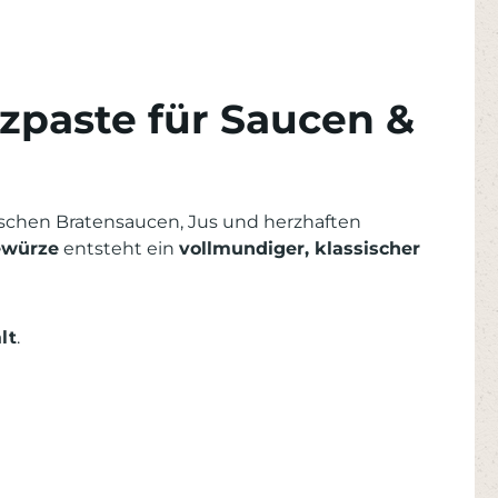
rzpaste für Saucen &
tischen Bratensaucen, Jus und herzhaften
ewürze
entsteht ein
vollmundiger, klassischer
lt
.