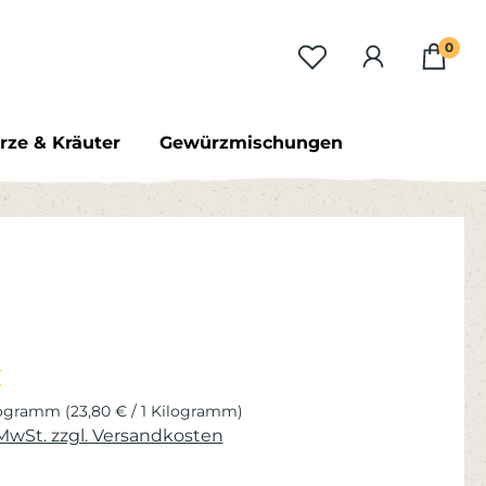
0
ze & Kräuter
Gewürzmischungen
eis:
€
ilogramm
(23,80 € / 1 Kilogramm)
 MwSt. zzgl. Versandkosten