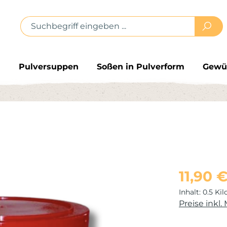
header.searchAriaDescription
n
Pulversuppen
Soßen in Pulverform
Gewür
Regulärer Pr
11,90 
Inhalt:
0.5 K
Preise inkl.