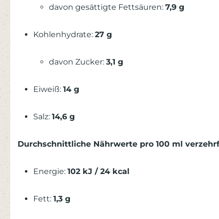
davon gesättigte Fettsäuren:
7,9 g
Kohlenhydrate:
27 g
davon Zucker:
3,1 g
Eiweiß:
14 g
Salz:
14,6 g
Durchschnittliche Nährwerte pro 100 ml verzehr
Energie:
102 kJ / 24 kcal
Fett:
1,3 g